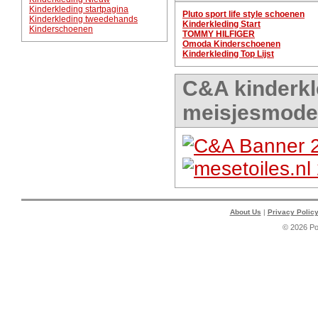
Kinderkleding startpagina
Pluto sport life style schoenen
Kinderkleding tweedehands
Kinderkleding Start
Kinderschoenen
TOMMY HILFIGER
Omoda Kinderschoenen
Kinderkleding Top Lijst
C&A kinderkl
meisjesmode
About Us
|
Privacy Polic
© 2026 P