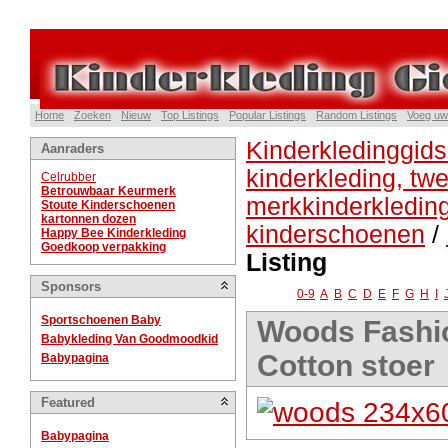
Home
Zoeken
Nieuw
Top Listings
Popular Listings
Random Listings
Voeg uw
Kinderkledinggids
Aanraders
kinderkleding, t
Celrubber
Betrouwbaar Keurmerk
merkkinderkledin
Stoute Kinderschoenen
kartonnen dozen
kinderschoenen
/
Happy Bee Kinderkleding
Goedkoop verpakking
Listing
Sponsors
0-9
A
B
C
D
E
F
G
H
I
Sportschoenen Baby
Woods Fashio
Babykleding Van Goodmoodkid
Cotton stoer
Babypagina
Featured
Babypagina