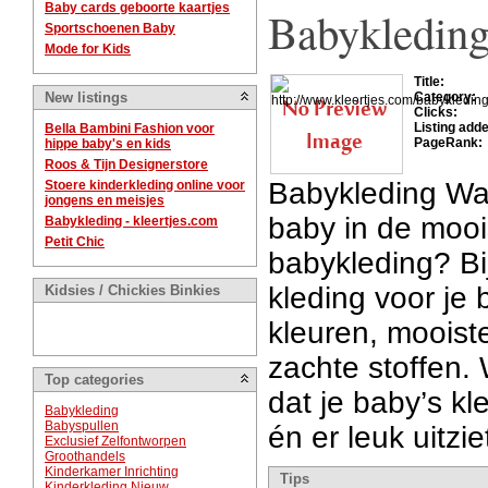
Baby cards geboorte kaartjes
Babykleding
Sportschoenen Baby
Mode for Kids
Title:
New listings
Category:
Clicks:
Listing add
Bella Bambini Fashion voor
PageRank:
hippe baby's en kids
Roos & Tijn Designerstore
Babykleding Wat
Stoere kinderkleding online voor
jongens en meisjes
baby in de mooi
Babykleding - kleertjes.com
Petit Chic
babykleding? Bij
kleding voor je 
Kidsies / Chickies Binkies
kleuren, mooist
zachte stoffen. W
Top categories
dat je baby’s kl
Babykleding
Babyspullen
én er leuk uitzie
Exclusief Zelfontworpen
Groothandels
Kinderkamer Inrichting
Tips
Kinderkleding Nieuw