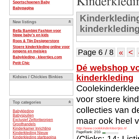
Kinderkled
Sportschoenen Baby
Babypagina
Kinderkleding
New listings
kinderkledin
Bella Bambini Fashion voor
hippe baby's en kids
Roos & Tijn Designerstore
Stoere kinderkleding online voor
Page 6 / 8
«
<
jongens en meisjes
Babykleding - kleertjes.com
Petit Chic
Dé webshop vo
kinderkleding
Kidsies / Chickies Binkies
Coolekinderklee
voor stoere kin
Top categories
collecties van d
Babykleding
Babyspullen
maar ook heel ve
Exclusief Zelfontworpen
Groothandels
Kinderkamer Inrichting
http://www.coolekinderkleertjes.nl
PageRank: 2/10
Kinderkleding Nieuw
(Clicks: 14; Lis
Kinderkleding startpagina