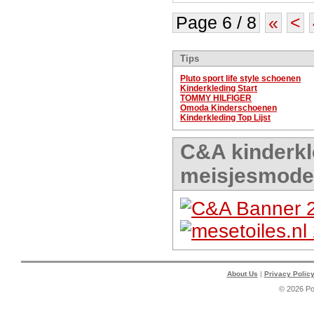
Page 6 / 8
«
<
Tips
Pluto sport life style schoenen
Kinderkleding Start
TOMMY HILFIGER
Omoda Kinderschoenen
Kinderkleding Top Lijst
C&A kinderkl
meisjesmode
About Us
|
Privacy Polic
© 2026 P