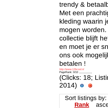
trendy & betaalb
Met een prachtig
kleding waarin 
mogen worden. 
collectie blijft
en moet je er snel
ons ook mogelij
betalen !
http://www.12bcool.nl
PageRank: 0/10
(Clicks: 18; Lis
2014)
Sort listings by
Rank
ascen