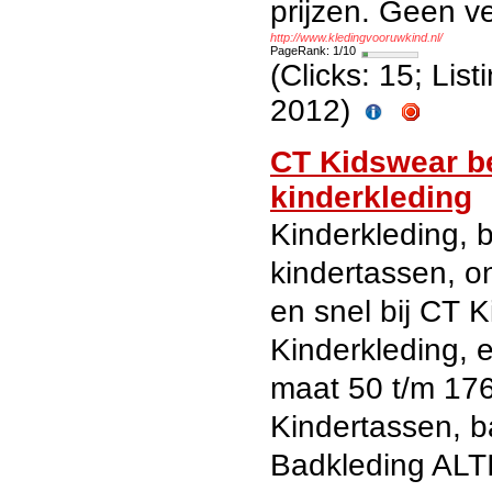
prijzen. Geen v
http://www.kledingvooruwkind.nl/
PageRank: 1/10
(Clicks: 15; Lis
2012)
CT Kidswear b
kinderkleding
Kinderkleding, 
kindertassen, on
en snel bij CT 
Kinderkleding, 
maat 50 t/m 176
Kindertassen, b
Badkleding AL