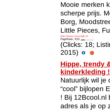
Mooie merken k
scherpe prijs. M
Borg, Moodstreet
Little Pieces, 
http://www.roosentijn.nl
PageRank: 3/10
(Clicks: 18; Lis
2015)
Hippe, trendy 
kinderkleding !
Natuurlijk wil je
“cool” bijlopen 
! Bij 12Bcool.nl
adres als je op