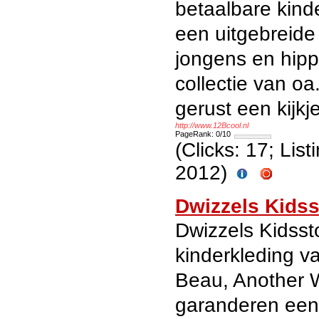
betaalbare kind
een uitgebreide 
jongens en hipp
collectie van oa
gerust een kijk
http://www.12Bcool.nl
PageRank: 0/10
(Clicks: 17; Lis
2012)
Dwizzels Kidss
Dwizzels Kidsst
kinderkleding v
Beau, Another W
garanderen een 