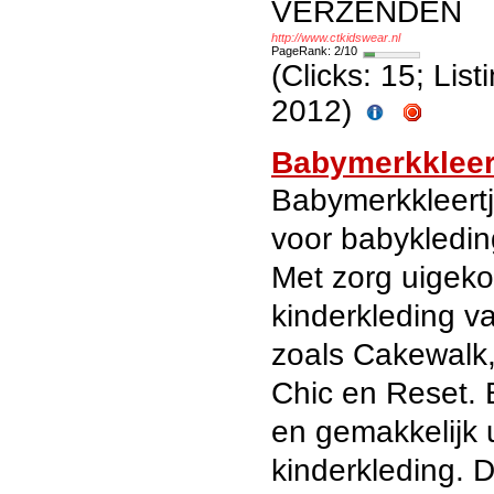
VERZENDEN
http://www.ctkidswear.nl
PageRank: 2/10
(Clicks: 15; Lis
2012)
Babymerkkleert
Babymerkkleertj
voor babykledin
Met zorg uigek
kinderkleding 
zoals Cakewalk
Chic en Reset. B
en gemakkelijk 
kinderkleding. 