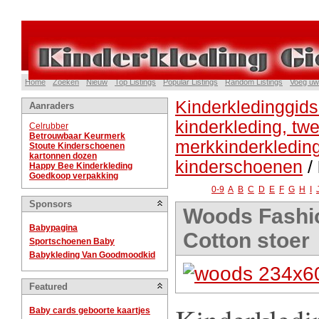
Home
Zoeken
Nieuw
Top Listings
Popular Listings
Random Listings
Voeg uw
Kinderkledinggids
Aanraders
kinderkleding, t
Celrubber
Betrouwbaar Keurmerk
merkkinderkledin
Stoute Kinderschoenen
kartonnen dozen
kinderschoenen
/
Happy Bee Kinderkleding
Goedkoop verpakking
0-9
A
B
C
D
E
F
G
H
I
Sponsors
Woods Fashio
Babypagina
Cotton stoer
Sportschoenen Baby
Babykleding Van Goodmoodkid
Featured
Baby cards geboorte kaartjes