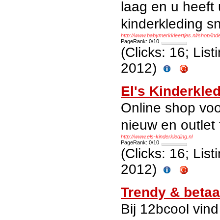
laag en u heeft
kinderkleding sn
http://www.babymerkkleertjes.nl/shop/in
PageRank: 0/10
(Clicks: 16; Lis
2012)
El's Kinderkle
Online shop voo
nieuw en outlet 
http://www.els-kinderkleding.nl
PageRank: 0/10
(Clicks: 16; Lis
2012)
Trendy & betaa
Bij 12bcool vind