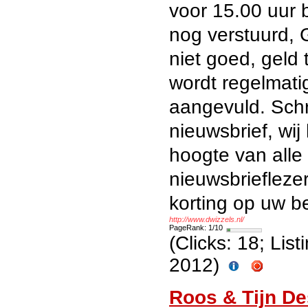
voor 15.00 uur 
nog verstuurd, 
niet goed, geld
wordt regelmati
aangevuld. Schri
nieuwsbrief, wi
hoogte van alle
nieuwsbriefleze
korting op uw be
http://www.dwizzels.nl/
PageRank: 1/10
(Clicks: 18; Lis
2012)
Roos & Tijn De