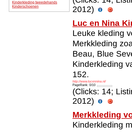
Kinderkleding tweedehands
Kinderschoenen
2012)
Luc en Nina Ki
Leuke kleding vo
Merkkleding zo
Beau, Blue Sev
Kinderkleding v
152.
http://www.lucennina.nl/
PageRank: 0/10
(Clicks: 14; Lis
2012)
Merkkleding v
Kinderkleding m