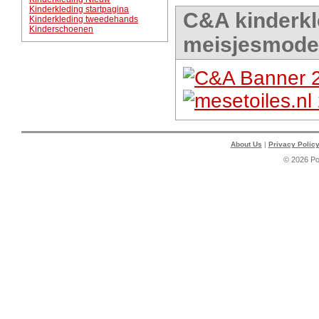
Kinderkleding startpagina
C&A kinderkl
Kinderkleding tweedehands
Kinderschoenen
meisjesmode
About Us
|
Privacy Polic
© 2026 P