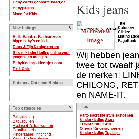
Baby cards geboorte kaartjes
Kids jeans
Babypagina
Mode for Kids
Title:
New listings
Category:
Clicks:
Listing add
Bella Bambini Fashion voor
PageRank:
hippe baby's en kids
Roos & Tijn Designerstore
Wij hebben jean
Stoere kinderkleding online voor
jongens en meisjes
twee tot twaalf 
Babykleding - kleertjes.com
Petit Chic
de merken: LI
CHILONG, RE
Kidsies / Chickies Binkies
en NAME-IT.
Tips
Top categories
Pluto sport life style schoenen
Babykleding
Kinderkleding Start
Babyspullen
TOMMY HILFIGER
Exclusief Zelfontworpen
Omoda Kinderschoenen
Groothandels
Kinderkleding Top Lijst
Kinderkamer Inrichting
Kinderkleding Nieuw