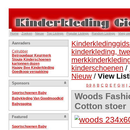
Home
Zoeken
Nieuw
Top Listings
Popular Listings
Random Listings
Voeg uw
Kinderkledinggids
Aanraders
kinderkleding, t
Celrubber
Betrouwbaar Keurmerk
merkkinderkledin
Stoute Kinderschoenen
kartonnen dozen
kinderschoenen
/
Happy Bee Kinderkleding
Goedkoop verpakking
Nieuw
/
View List
Sponsors
0-9
A
B
C
D
E
F
G
H
I
Sportschoenen Baby
Woods Fashio
Babykleding Van Goodmoodkid
Cotton stoer
Babypagina
Featured
Sportschoenen Baby