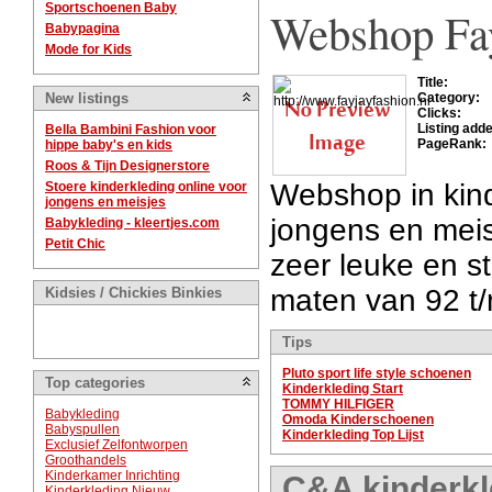
Sportschoenen Baby
Webshop Fay
Babypagina
Mode for Kids
Title:
New listings
Category:
Clicks:
Listing add
Bella Bambini Fashion voor
PageRank:
hippe baby's en kids
Roos & Tijn Designerstore
Webshop in kind
Stoere kinderkleding online voor
jongens en meisjes
jongens en meis
Babykleding - kleertjes.com
Petit Chic
zeer leuke en st
maten van 92 t
Kidsies / Chickies Binkies
Tips
Pluto sport life style schoenen
Top categories
Kinderkleding Start
TOMMY HILFIGER
Babykleding
Omoda Kinderschoenen
Babyspullen
Kinderkleding Top Lijst
Exclusief Zelfontworpen
Groothandels
Kinderkamer Inrichting
C&A kinderkl
Kinderkleding Nieuw