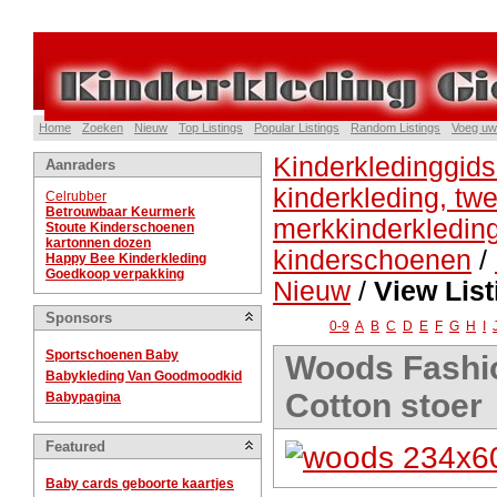
Home
Zoeken
Nieuw
Top Listings
Popular Listings
Random Listings
Voeg uw
Kinderkledinggids
Aanraders
kinderkleding, t
Celrubber
Betrouwbaar Keurmerk
merkkinderkledin
Stoute Kinderschoenen
kartonnen dozen
kinderschoenen
/
Happy Bee Kinderkleding
Goedkoop verpakking
Nieuw
/
View List
Sponsors
0-9
A
B
C
D
E
F
G
H
I
Sportschoenen Baby
Woods Fashio
Babykleding Van Goodmoodkid
Cotton stoer
Babypagina
Featured
Baby cards geboorte kaartjes