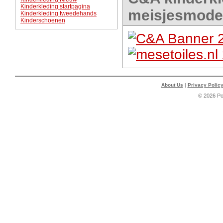
Kinderkleding startpagina
meisjesmode
Kinderkleding tweedehands
Kinderschoenen
About Us
|
Privacy Polic
© 2026 P