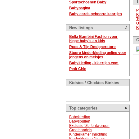
T
Sportschoenen Baby
Babypagina
P
Baby cards geboorte kaartjes
K
T
O
New listings
K
Bella Bambini Fashion voor
C
hippe baby's en kids
Roos & Tijn Designerstore
Stoere kinderkleding online voor
jongens en meisjes
Babykleding - kleertjes.com
Petit Chic
Kidsies / Chickies Binkies
Top categories
Babykleding
Babyspullen
Exclusief Zelfontworpen
Groothandels
Kinderkamer Inrichting
Kinderkleding Nieuw