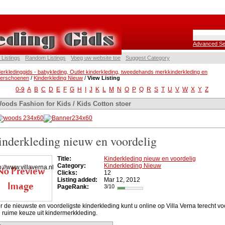
Advanced Se
 Listings
Random Listings
Voeg uw website toe
Suggest Category
erkledinggids - babykleding, Outlet kinderkleding, tweedehands merkkinderkleding en
derschoenen
/
Kinderkleding Nieuw
/
View Listing
0-9
A
B
C
D
E
F
G
H
I
J
K
L
M
N
O
P
Q
R
S
T
U
V
W
X
Y
Z
oods Fashion for Kids / Kids Cotton stoer
inderkleding nieuw en voordelig
Title:
Kinderkleding nieuw en voordelig
Category:
Kinderkleding Nieuw
Clicks:
12
Listing added:
Mar 12, 2012
PageRank:
3/10
r de nieuwste en voordeligste kinderkleding kunt u online op Villa Verna terecht vo
 ruime keuze uit kindermerkkleding.