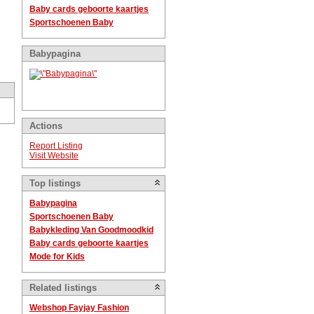
Baby cards geboorte kaartjes
Sportschoenen Baby
Babypagina
Actions
Report Listing
Visit Website
Top listings
Babypagina
Sportschoenen Baby
Babykleding Van Goodmoodkid
Baby cards geboorte kaartjes
Mode for Kids
Related listings
Webshop Fayjay Fashion