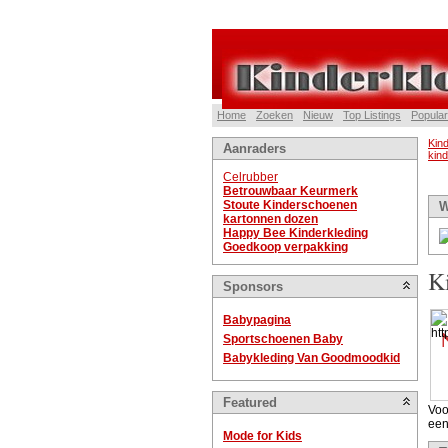
Home
Zoeken
Nieuw
Top Listings
Popular
Kind
Aanraders
kin
Celrubber
Betrouwbaar Keurmerk
Stoute Kinderschoenen
W
kartonnen dozen
Happy Bee Kinderkleding
Goedkoop verpakking
K
Sponsors
Babypagina
Sportschoenen Baby
Babykleding Van Goodmoodkid
Featured
Voo
een
Mode for Kids