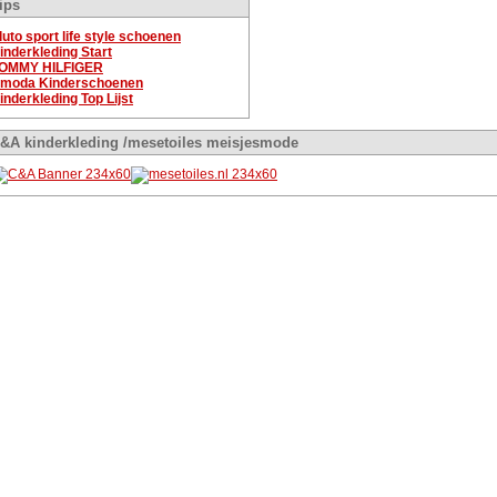
ips
luto sport life style schoenen
inderkleding Start
OMMY HILFIGER
moda Kinderschoenen
inderkleding Top Lijst
&A kinderkleding /mesetoiles meisjesmode