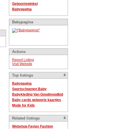
Geboortewinkel
Babypagina
Babypagina
Actions
Report Listing
Visit Website
Top listings
Babypagina
Sportschoenen Baby
Babykleding Van Goodmoodkid
Baby cards geboorte kaartjes
Mode for Kids
Related listings
Webshop Fayjay Fashion