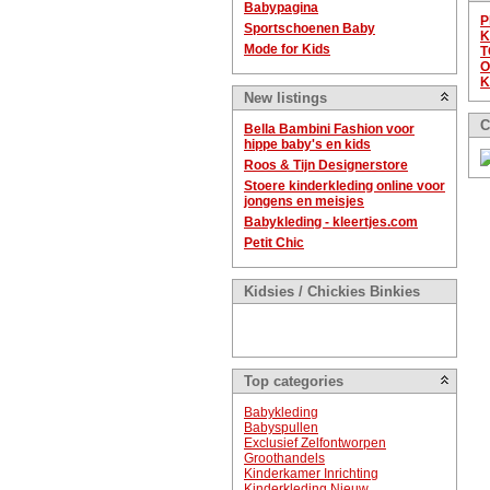
Babypagina
P
Sportschoenen Baby
K
Mode for Kids
T
O
K
New listings
C
Bella Bambini Fashion voor
hippe baby's en kids
Roos & Tijn Designerstore
Stoere kinderkleding online voor
jongens en meisjes
Babykleding - kleertjes.com
Petit Chic
Kidsies / Chickies Binkies
Top categories
Babykleding
Babyspullen
Exclusief Zelfontworpen
Groothandels
Kinderkamer Inrichting
Kinderkleding Nieuw