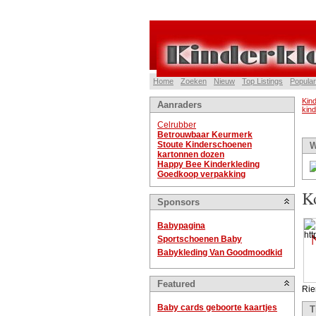
Home
Zoeken
Nieuw
Top Listings
Popular
Kind
Aanraders
kin
Celrubber
Betrouwbaar Keurmerk
Stoute Kinderschoenen
W
kartonnen dozen
Happy Bee Kinderkleding
Goedkoop verpakking
K
Sponsors
Babypagina
Sportschoenen Baby
Babykleding Van Goodmoodkid
Featured
Rie
Baby cards geboorte kaartjes
T