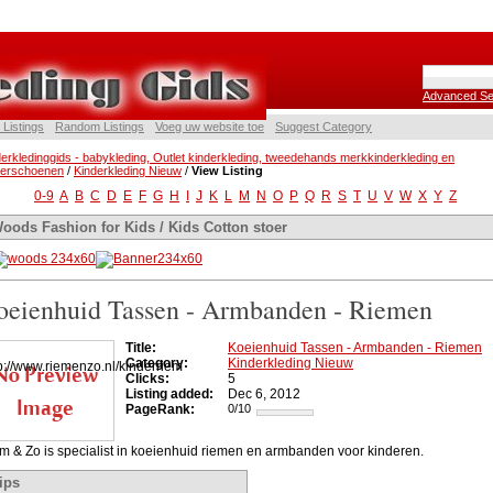
Advanced Se
 Listings
Random Listings
Voeg uw website toe
Suggest Category
erkledinggids - babykleding, Outlet kinderkleding, tweedehands merkkinderkleding en
derschoenen
/
Kinderkleding Nieuw
/
View Listing
0-9
A
B
C
D
E
F
G
H
I
J
K
L
M
N
O
P
Q
R
S
T
U
V
W
X
Y
Z
oods Fashion for Kids / Kids Cotton stoer
oeienhuid Tassen - Armbanden - Riemen
Title:
Koeienhuid Tassen - Armbanden - Riemen
Category:
Kinderkleding Nieuw
Clicks:
5
Listing added:
Dec 6, 2012
PageRank:
0/10
m & Zo is specialist in koeienhuid riemen en armbanden voor kinderen.
ips